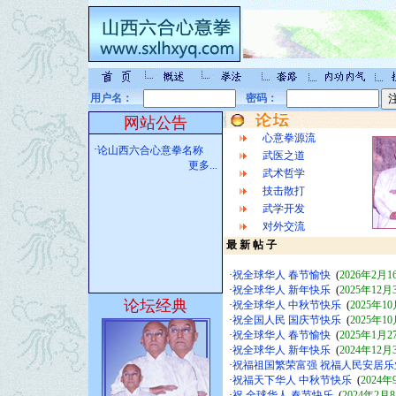
用户名：
密码：
网站公告
心意拳源流
·
论山西六合心意拳名称
武医之道
更多...
武术哲学
技击散打
武学开发
对外交流
最 新 帖 子
·
祝全球华人 春节愉快
(
2026年2月1
·
祝全球华人 新年快乐
(
2025年12月
论坛经典
·
祝全球华人 中秋节快乐
(
2025年1
·
祝全国人民 国庆节快乐
(
2025年1
·
祝全球华人 春节愉快
(
2025年1月2
·
祝全球华人 新年快乐
(
2024年12月
·
祝福祖国繁荣富强 祝福人民安居乐
·
祝福天下华人 中秋节快乐
(
2024年
·
祝 全球华人 春节快乐
(
2024年2月