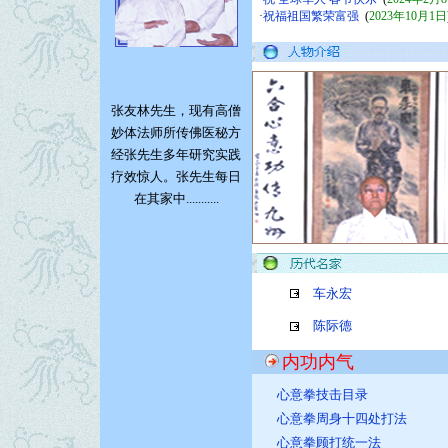
·
祝福祖国繁荣富强
(
2023年10月1日
张友林先生，
现有
高僧
妙体法师所传佛医秘方
经张先生多年研究实践
疗效惊人。张先生每日
在其家中...........
车永宏
陈际德
内功内气
心意拳技击目录
心意拳周身十四处打法
心意拳顾打统一法