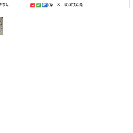
投票贴
(总、区、版)固顶话题