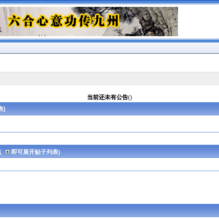
当前还未有公告
()
表
]
点
即可展开贴子列表)