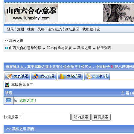
登录
注册
搜索
风格
论坛状态
论坛展区
我能做什么
>> 武医之道
山西六合心意拳论坛
→
武术传承与发展
→
武医之道
→ 帖子列表
总在线 3 人，其中武医之道上共有 0 位会员与 1 位客人，今日贴子
0
[
显示详细列
本版暂无版主
状态
主 题 (
武医之道！
快速搜索：
-=> 武医之道 图例