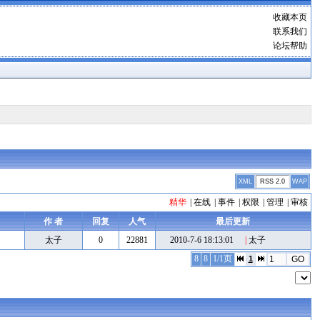
收藏本页
联系我们
论坛帮助
XML
RSS 2.0
WAP
精华
|
在线
|
事件
|
权限
|
管理
|
审核
作 者
回复
人气
最后更新
太子
0
22881
2010-7-6 18:13:01
|
太子
8
8
1/1页
1