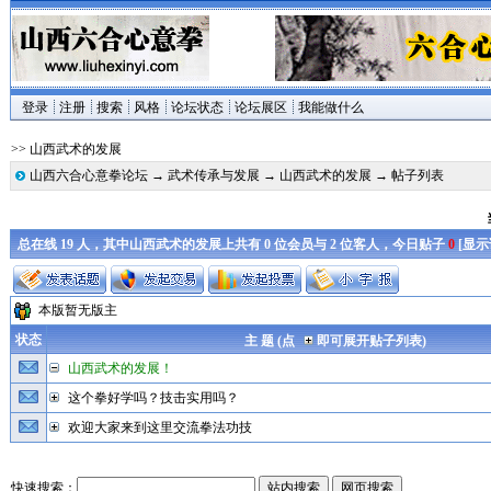
登录
注册
搜索
风格
论坛状态
论坛展区
我能做什么
>> 山西武术的发展
山西六合心意拳论坛
→
武术传承与发展
→
山西武术的发展
→ 帖子列表
总在线 19 人，其中山西武术的发展上共有 0 位会员与 2 位客人，今日贴子
0
[
显示
本版暂无版主
状态
主 题 (点
即可展开贴子列表)
山西武术的发展！
这个拳好学吗？技击实用吗？
欢迎大家来到这里交流拳法功技
快速搜索：