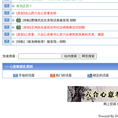
何为正宗？
[原创]论山西六合心意拳名称
[转帖]曹继武先生亲笔试卷被发现 胡刚
[原创]王鸿先生诞辰百年纪念碑揭幕仪式回顾
[原创]心意拳、六合心意拳与心意六合拳和形意拳的关系、渊源
[转帖]《姬龙峰枪谱》被发现---胡刚
快速搜索：
-=> 心意拳源流 图例
开放的话题
热门的话题
锁定的话题
网上贸易 
Powered By
D