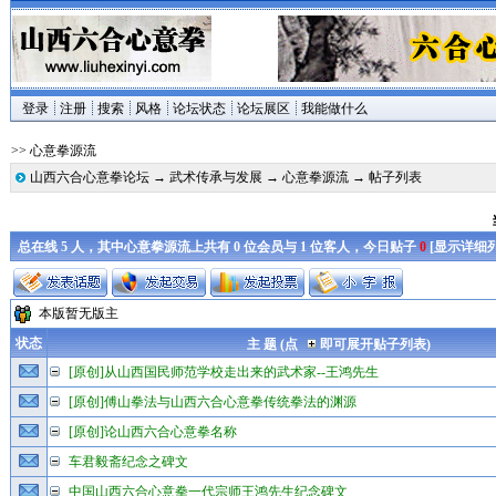
登录
注册
搜索
风格
论坛状态
论坛展区
我能做什么
>> 心意拳源流
山西六合心意拳论坛
→
武术传承与发展
→
心意拳源流
→ 帖子列表
总在线 5 人，其中心意拳源流上共有 0 位会员与 1 位客人，今日贴子
0
[
显示详细
本版暂无版主
状态
主 题 (点
即可展开贴子列表)
[原创]从山西国民师范学校走出来的武术家--王鸿先生
[原创]傅山拳法与山西六合心意拳传统拳法的渊源
[原创]论山西六合心意拳名称
车君毅斋纪念之碑文
中国山西六合心意拳一代宗师王鸿先生纪念碑文