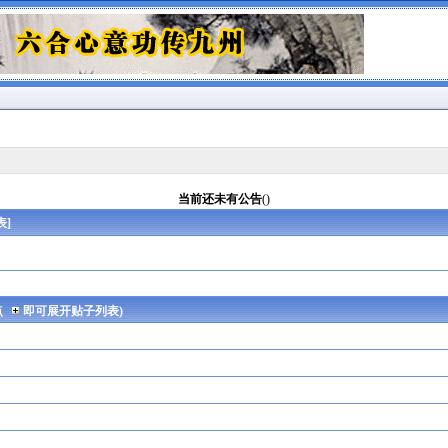
当前还未有公告
()
表
]
点
即可展开贴子列表)