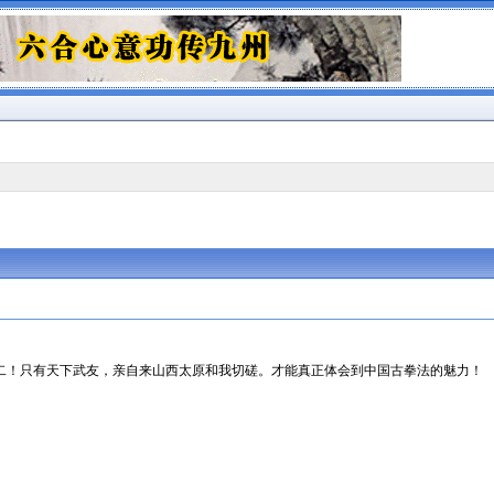
二！只有天下武友，亲自来山西太原和我切磋。才能真正体会到中国古拳法的魅力！