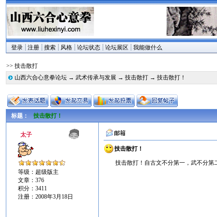
登录
注册
搜索
风格
论坛状态
论坛展区
我能做什么
>> 技击散打
山西六合心意拳论坛
→
武术传承与发展
→
技击散打
→ 技击散打！
标题：
技击散打！
太子
技击散打！
技击散打！自古文不分第一，武不分第
等级：超级版主
文章：376
积分：3411
注册：2008年3月18日