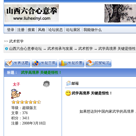
登录
注册
搜索
风格
论坛状态
论坛展区
我能做什么
>> 武术哲学
山西六合心意拳论坛
→
武术传承与发展
→
武术哲学
→ 武学高境界 关键是悟
标题：
武学高境界 关键是悟性！
太子
武学高境界 关键是悟性！
武学高境界 
等级：超级版主
如果想达到中国内家武学的高境界，说
文章：376
积分：3411
张鹏
注册：2008年3月18日
中国山西六合