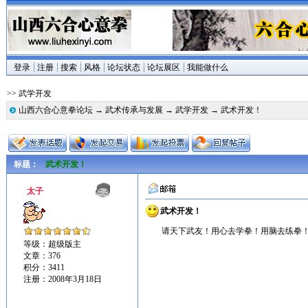
登录
注册
搜索
风格
论坛状态
论坛展区
我能做什么
>> 武学开发
山西六合心意拳论坛
→
武术传承与发展
→
武学开发
→ 武术开发！
标题：
武术开发！
太子
武术开发！
请天下武友！用心去学拳！用脑去练拳
等级：超级版主
文章：376
积分：3411
注册：2008年3月18日