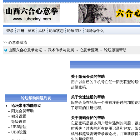
登录
注册
搜索
风格
论坛状态
论坛展区
我能做什么
>> 心意拳源流
山西六合心意拳论坛
→
武术传承与发展
→
心意拳源流
→ 论坛版面帮助
关于阳光会员的帮助
用户以自己的手机号在任一阳光联盟论坛
超级密码。
关于快速注册的帮助
论坛帮助问题列表
阳光会员在登录一个没有注册过的加盟论
论坛常用功能帮助
了烦琐的注册过程。
--
阳光会员帮助
--
积分设置
关于密码保护的帮助
--
等级设置
忘记密码是很多用户经常遇到的问题，很
--
UBB语法
时丢失了过去的所有使用记录和好友。阳
--
UBB设置
机号和超级密码登录该论坛，并重新获得
失的超级密码。