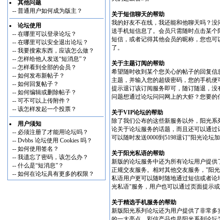
其他问题
--
普通用户如何成为版主？
关于短信聊天的帮助
我的好友不在线，我还能和他聊天吗？没
论坛使用
送手机短信息了。会员只需随时点击某个
--
在哪里可以登录论坛？
短信，或者记得其他会员的昵称，您也可
--
在哪里可以安全退出论坛？
了。
--
我要搜索东西，应该怎么做？
--
怎样给他人发送“短消息”？
关于主题订阅的帮助
--
怎样看到全部的会员？
希望随时收到某个您关心的帖子的回复信
--
如何发布新帖子？
主题，并输入您的超级密码，您的手机便可
--
如何回复帖子？
提示退订该订阅服务即可，随订随退，没
--
如何编辑或删除帖子？
问题想通过论坛问问网上的大虾？您要的信
--
可不可以上传附件？
--
该怎样发起一个投票？
关于VIP论坛的帮助
除了我们公布的这些新服务以外，阳光系
用户须知
论关于论坛服务的话题，而且还可以通过
--
必须注册了才能用论坛吗？
可以随时发送0000到5198退订"阳光论
--
Dvbbs 论坛使用 Cookies 吗？
--
如何使用签名？
关于阳光私语的帮助
--
我遗忘了密码，该怎么办？
新版的论坛服务中还为所有论坛用户提供
--
什么是“短消息”？
正规交友服务。相对其他交友服务，"阳
--
如何在论坛具有更多的权限？
私语用户更可以随时随地通过短信或者论
光私语"服务，用户也可以通过页面提示
关于精选手机服务的帮助
新版阳光系列论坛还为用户提供了非常多
的一大亮点，彩信产品也是阳光系列论坛