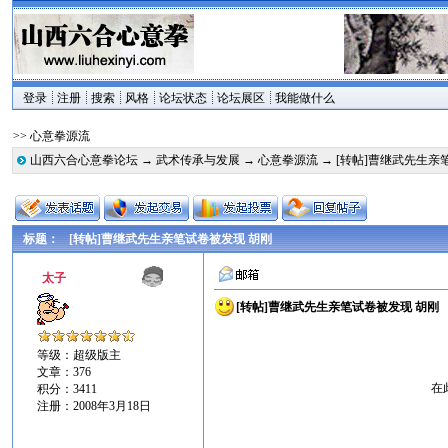
登录
注册
搜索
风格
论坛状态
论坛展区
我能做什么
>> 心意拳源流
山西六合心意拳论坛
→
武术传承与发展
→
心意拳源流
→ [转帖]曹继武先生亲
标题：
[转帖]曹继武先生亲笔试卷被发现 胡刚
太子
[转帖]曹继武先生亲笔试卷被发现 胡刚
等级：超级版主
文章：376
在
积分：3411
注册：2008年3月18日